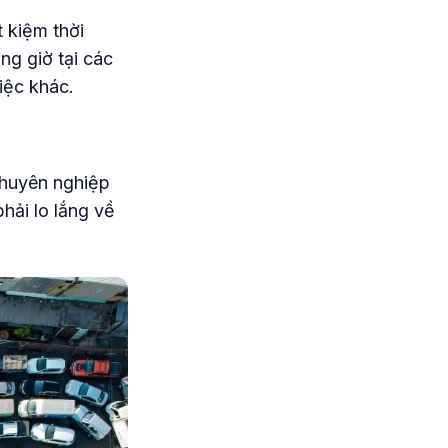
t kiệm thời
ng giờ tại các
iệc khác.
chuyên nghiệp
hải lo lắng về