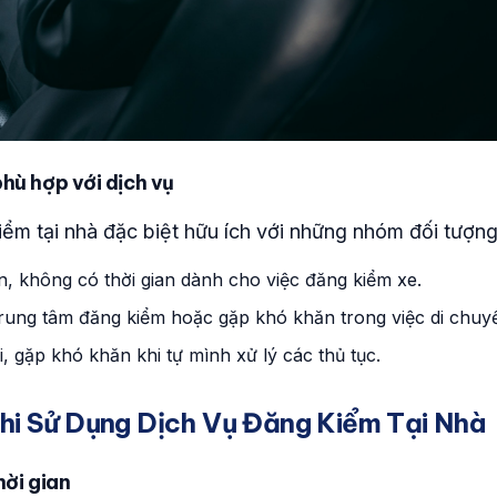
phù hợp với dịch vụ
iểm tại nhà đặc biệt hữu ích với những nhóm đối tượng
, không có thời gian dành cho việc đăng kiểm xe.
trung tâm đăng kiểm hoặc gặp khó khăn trong việc di chuy
i, gặp khó khăn khi tự mình xử lý các thủ tục.
 Khi Sử Dụng Dịch Vụ Đăng Kiểm Tại Nhà
hời gian