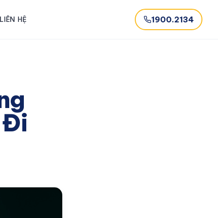
1900.2134
LIÊN HỆ
ng
 Đi