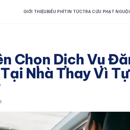
GIỚI THIỆU
BIỂU PHÍ
TIN TỨC
TRA CỨU PHẠT NGUỘI
ên Chọn Dịch Vụ Đă
Tại Nhà Thay Vì Tự
?
4