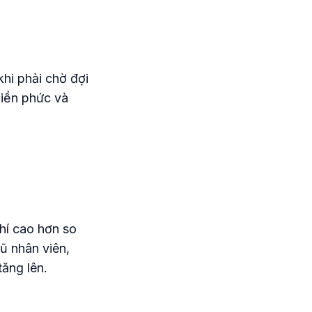
khi phải chờ đợi
hiền phức và
à
hí cao hơn so
ũ nhân viên,
tăng lên.