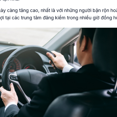
ày càng tăng cao, nhất là với những người bận rộn h
ợi tại các trung tâm đăng kiểm trong nhiều giờ đồng h