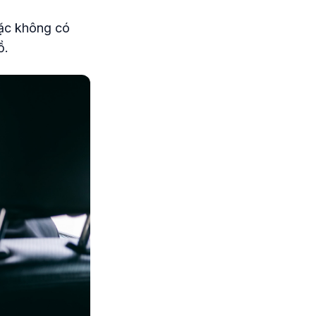
oặc không có
ồ.