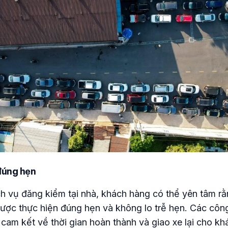
đúng hẹn
h vụ đăng kiểm tại nhà, khách hàng có thể yên tâm rằ
ược thực hiện đúng hẹn và không lo trễ hẹn. Các côn
 cam kết về thời gian hoàn thành và giao xe lại cho k