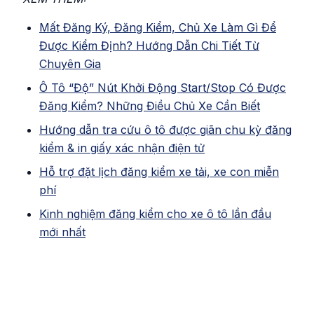
Mất Đăng Ký, Đăng Kiểm, Chủ Xe Làm Gì Để
Được Kiểm Định? Hướng Dẫn Chi Tiết Từ
Chuyên Gia
Ô Tô “Độ” Nút Khởi Động Start/Stop Có Được
Đăng Kiểm? Những Điều Chủ Xe Cần Biết
Hướng dẫn tra cứu ô tô được giãn chu kỳ đăng
kiểm & in giấy xác nhận điện tử
Hỗ trợ đặt lịch đăng kiểm xe tải, xe con miễn
phí
Kinh nghiệm đăng kiểm cho xe ô tô lần đầu
mới nhất