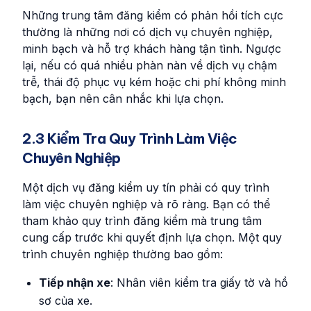
Những trung tâm đăng kiểm có phản hồi tích cực
thường là những nơi có dịch vụ chuyên nghiệp,
minh bạch và hỗ trợ khách hàng tận tình. Ngược
lại, nếu có quá nhiều phàn nàn về dịch vụ chậm
trễ, thái độ phục vụ kém hoặc chi phí không minh
bạch, bạn nên cân nhắc khi lựa chọn.
2.3 Kiểm Tra Quy Trình Làm Việc
Chuyên Nghiệp
Một dịch vụ đăng kiểm uy tín phải có quy trình
làm việc chuyên nghiệp và rõ ràng. Bạn có thể
tham khảo quy trình đăng kiểm mà trung tâm
cung cấp trước khi quyết định lựa chọn. Một quy
trình chuyên nghiệp thường bao gồm:
Tiếp nhận xe
: Nhân viên kiểm tra giấy tờ và hồ
sơ của xe.