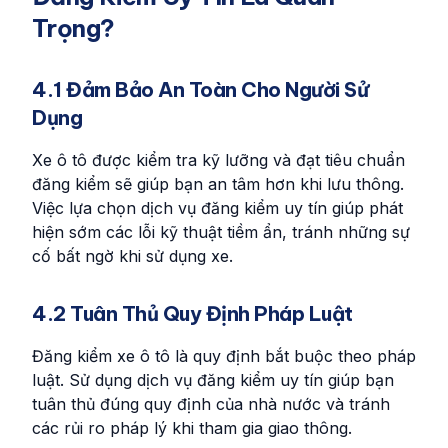
Trọng?
4.1 Đảm Bảo An Toàn Cho Người Sử
Dụng
Xe ô tô được kiểm tra kỹ lưỡng và đạt tiêu chuẩn
đăng kiểm sẽ giúp bạn an tâm hơn khi lưu thông.
Việc lựa chọn dịch vụ đăng kiểm uy tín giúp phát
hiện sớm các lỗi kỹ thuật tiềm ẩn, tránh những sự
cố bất ngờ khi sử dụng xe.
4.2 Tuân Thủ Quy Định Pháp Luật
Đăng kiểm xe ô tô là quy định bắt buộc theo pháp
luật. Sử dụng dịch vụ đăng kiểm uy tín giúp bạn
tuân thủ đúng quy định của nhà nước và tránh
các rủi ro pháp lý khi tham gia giao thông.