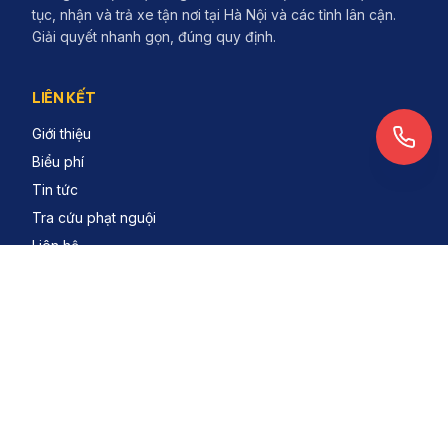
tục, nhận và trả xe tận nơi tại Hà Nội và các tỉnh lân cận.
Giải quyết nhanh gọn, đúng quy định.
LIÊN KẾT
Giới thiệu
Biểu phí
Tin tức
Tra cứu phạt nguội
Liên hệ
LIÊN HỆ
1900.2134
contact@dichvudangkiem.vn
Hà Nội & các tỉnh lân cận