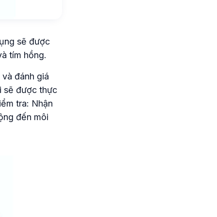
dụng sẽ được
và tím hồng.
 và đánh giá
i sẽ được thực
iểm tra: Nhận
động đến môi