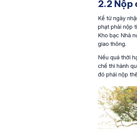
2.2 Nộp 
Kể từ ngày nhận
phạt phải nộp 
Kho bạc Nhà nư
giao thông.
Nếu quá thời h
chế thi hành q
đó phải nộp th