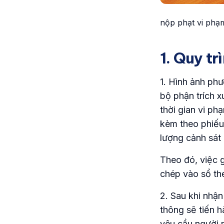
nộp phạt vi phạ
1. Quy tr
1. Hình ảnh phư
bộ phận trích x
thời gian vi ph
kèm theo phiếu
lượng cảnh sát
Theo đó, việc 
chép vào sổ the
2. Sau khi nhận
thông sẽ tiến 
yêu cầu người 