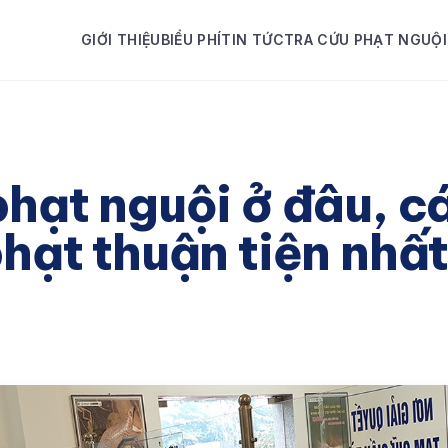
GIỚI THIỆU
BIỂU PHÍ
TIN TỨC
TRA CỨU PHẠT NGUỘI
hạt nguội ở đâu, c
hạt thuận tiện nhấ