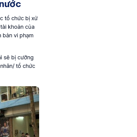
 nước
c tổ chức bị xử
tài khoản của
n bản vi phạm
ì sẽ bị cưỡng
 nhân/ tổ chức