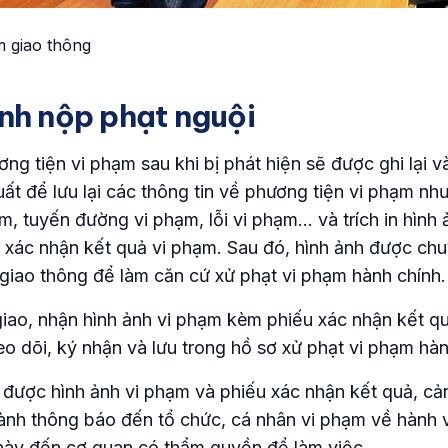
m giao thông
ình nộp phạt nguội
ơng tiện vi phạm sau khi bị phát hiện sẽ được ghi lại 
uất để lưu lại các thông tin về phương tiện vi phạm như
ạm, tuyến đường vi phạm, lỗi vi phạm… và trích in hình
 xác nhận kết quả vi phạm. Sau đó, hình ảnh được chu
 giao thông để làm căn cứ xử phạt vi phạm hành chính.
giao, nhận hình ảnh vi phạm kèm phiếu xác nhận kết q
o dõi, ký nhận và lưu trong hồ sơ xử phạt vi phạm hàn
 được hình ảnh vi phạm và phiếu xác nhận kết quả, cả
hành thông báo đến tổ chức, cá nhân vi phạm về hành v
này đến cơ quan có thẩm quyền để làm việc.