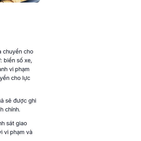
và chuyển cho
: biển số xe,
 ảnh vi phạm
yển cho lực
uả sẽ được ghi
h chính.
nh sát giao
i vi phạm và