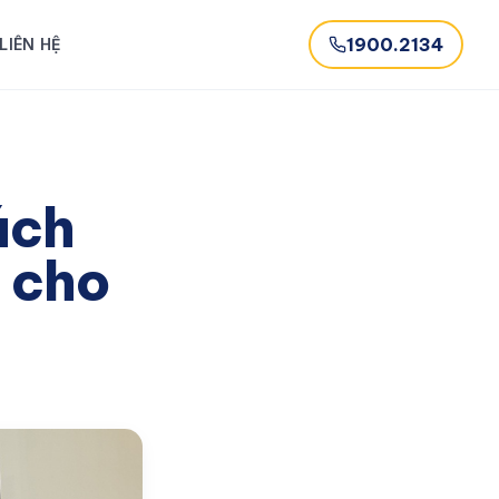
1900.2134
LIÊN HỆ
ách
t cho