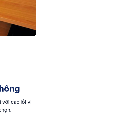
thông
với các lỗi vi
 chọn.