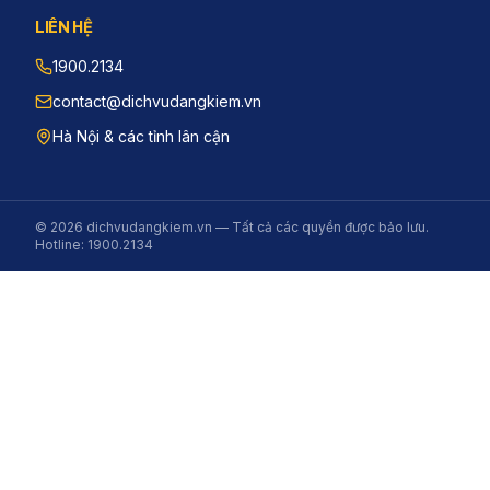
LIÊN HỆ
1900.2134
contact@dichvudangkiem.vn
Hà Nội & các tỉnh lân cận
©
2026
dichvudangkiem.vn — Tất cả các quyền được bảo lưu.
Hotline: 1900.2134