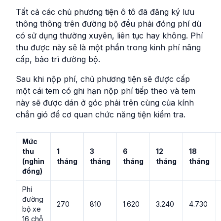
Tất cả các chủ phương tiện ô tô đã đăng ký lưu
thông thông trên đường bộ đều phải đóng phí dù
có sử dụng thường xuyên, liên tục hay không. Phí
thu được này sẽ là một phần trong kinh phí nâng
cấp, bảo trì đường bộ.
Sau khi nộp phí, chủ phương tiện sẽ được cấp
một cái tem có ghi hạn nộp phí tiếp theo và tem
này sẽ được dán ở góc phải trên cùng của kính
chắn gió để cơ quan chức năng tiện kiểm tra.
Mức
thu
1
3
6
12
18
(nghìn
tháng
tháng
tháng
tháng
tháng
đồng)
Phí
đường
270
810
1.620
3.240
4.730
bộ xe
16 chỗ