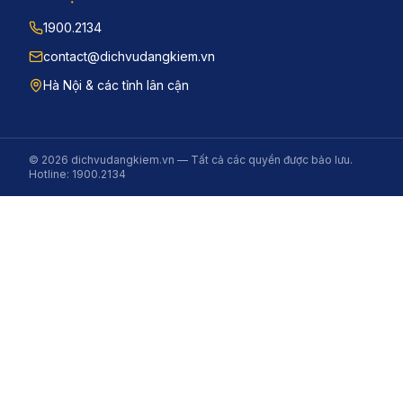
1900.2134
contact@dichvudangkiem.vn
Hà Nội & các tỉnh lân cận
©
2026
dichvudangkiem.vn — Tất cả các quyền được bảo lưu.
Hotline: 1900.2134