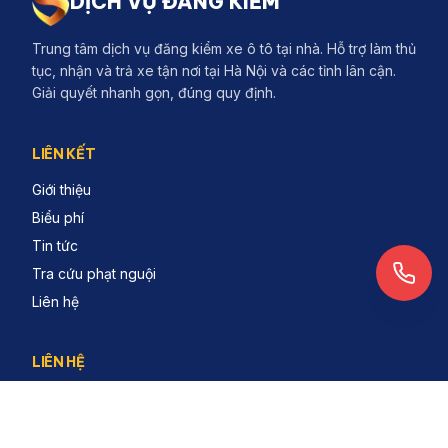
DỊCH VỤ ĐĂNG KIỂM
Trung tâm dịch vụ đăng kiểm xe ô tô tại nhà. Hỗ trợ làm thủ
tục, nhận và trả xe tận nơi tại Hà Nội và các tỉnh lân cận.
Giải quyết nhanh gọn, đúng quy định.
LIÊN KẾT
Giới thiệu
Biểu phí
Tin tức
Tra cứu phạt nguội
Liên hệ
LIÊN HỆ
1900.2134
contact@dichvudangkiem.vn