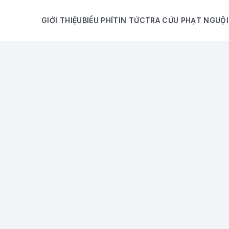
GIỚI THIỆU
BIỂU PHÍ
TIN TỨC
TRA CỨU PHẠT NGUỘI