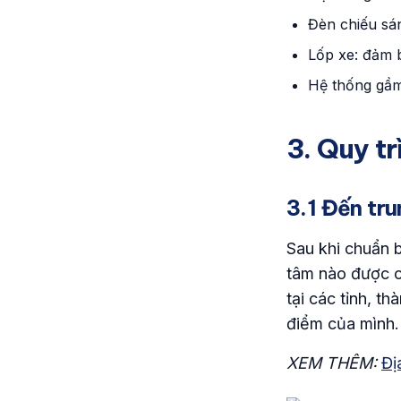
Đèn chiếu sá
Lốp xe: đảm 
Hệ thống gầm
3. Quy t
3.1 Đến tr
Sau khi chuẩn b
tâm nào được c
tại các tỉnh, t
điểm của mình.
XEM THÊM:
Đị