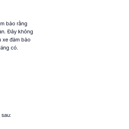
ảm bảo rằng
oàn. Đây không
hủ xe đảm bảo
đáng có.
 sau: