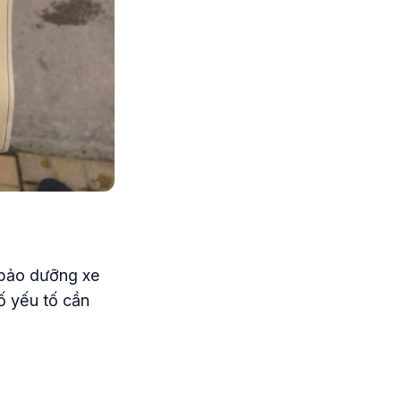
à bảo dưỡng xe
ố yếu tố cần