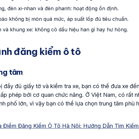
ng, đèn xi-nhan và đèn phanh: hoạt động ổn định.
bảo không bị mòn quá mức, áp suất lốp đủ tiêu chuẩn.
 và khung xe: không có dấu hiệu han gỉ hay hư hỏng.
rình đăng kiểm ô tô
ung tâm
ị đầy đủ giấy tờ và kiểm tra xe, bạn có thể đưa xe đến
ấp phép bởi cơ quan chức năng. Ở Việt Nam, có rất n
hành phố lớn, vì vậy bạn có thể lựa chọn trung tâm phù 
a Điểm Đăng Kiểm Ô Tô Hà Nội: Hướng Dẫn Tìm Kiế