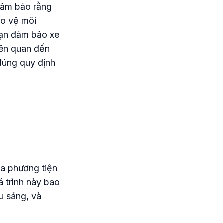
 đảm bảo rằng
ảo vệ môi
bạn đảm bảo xe
iên quan đến
đúng quy định
ủa phương tiện
 trình này bao
u sáng, và