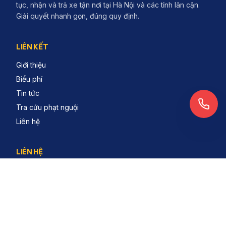
tục, nhận và trả xe tận nơi tại Hà Nội và các tỉnh lân cận.
Giải quyết nhanh gọn, đúng quy định.
LIÊN KẾT
Giới thiệu
Biểu phí
Tin tức
Tra cứu phạt nguội
Liên hệ
LIÊN HỆ
1900.2134
contact@dichvudangkiem.vn
Hà Nội & các tỉnh lân cận