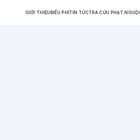
GIỚI THIỆU
BIỂU PHÍ
TIN TỨC
TRA CỨU PHẠT NGUỘI