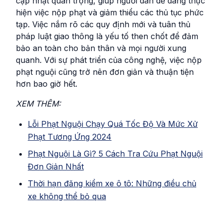
cập nhật quan trọng, giúp người dân dễ dàng thực
hiện việc nộp phạt và giảm thiểu các thủ tục phức
tạp. Việc nắm rõ các quy định mới và tuân thủ
pháp luật giao thông là yếu tố then chốt để đảm
bảo an toàn cho bản thân và mọi người xung
quanh. Với sự phát triển của công nghệ, việc nộp
phạt nguội cũng trở nên đơn giản và thuận tiện
hơn bao giờ hết.
XEM THÊM:
Lỗi Phạt Nguội Chạy Quá Tốc Độ Và Mức Xử
Phạt Tương Ứng 2024
Phạt Nguội Là Gì? 5 Cách Tra Cứu Phạt Nguội
Đơn Giản Nhất
Thời hạn đăng kiểm xe ô tô: Những điều chủ
xe không thể bỏ qua