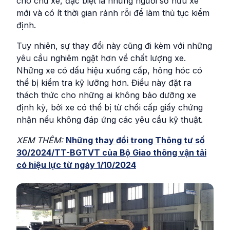
cho chủ xe, đặc biệt là những người sở hữu xe
mới và có ít thời gian rảnh rỗi để làm thủ tục kiểm
định.
Tuy nhiên, sự thay đổi này cũng đi kèm với những
yêu cầu nghiêm ngặt hơn về chất lượng xe.
Những xe có dấu hiệu xuống cấp, hỏng hóc có
thể bị kiểm tra kỹ lưỡng hơn. Điều này đặt ra
thách thức cho những ai không bảo dưỡng xe
định kỳ, bởi xe có thể bị từ chối cấp giấy chứng
nhận nếu không đáp ứng các yêu cầu kỹ thuật.
XEM THÊM:
Những thay đổi trong Thông tư số
30/2024/TT-BGTVT của Bộ Giao thông vận tải
có hiệu lực từ ngày 1/10/2024