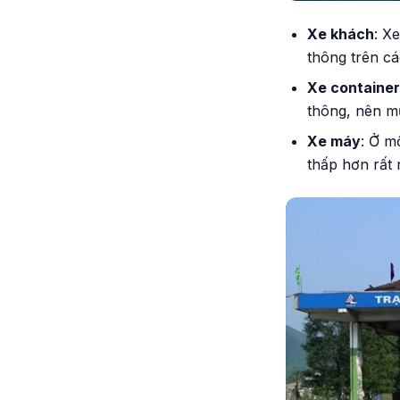
Xe khách
: X
thông trên cá
Xe container
thông, nên mứ
Xe máy
: Ở m
thấp hơn rất 