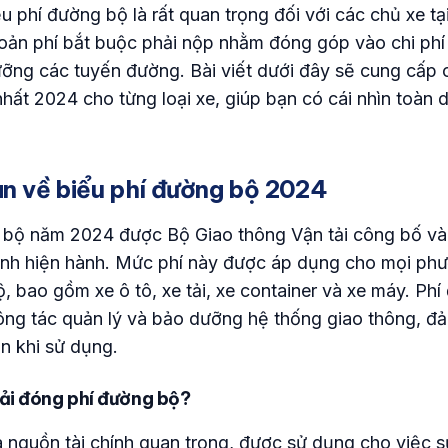
u phí đường bộ là rất quan trọng đối với các chủ xe tạ
oản phí bắt buộc phải nộp nhằm đóng góp vào chi phí 
ng các tuyến đường. Bài viết dưới đây sẽ cung cấp ch
ất 2024 cho từng loại xe, giúp bạn có cái nhìn toàn 
an về biểu phí đường bộ 2024
 bộ năm 2024 được Bộ Giao thông Vận tải công bố và
ịnh hiện hành. Mức phí này được áp dụng cho mọi phư
, bao gồm xe ô tô, xe tải, xe container và xe máy. Ph
công tác quản lý và bảo dưỡng hệ thống giao thông, đ
n khi sử dụng.
ải đóng phí đường bộ?
à nguồn tài chính quan trọng, được sử dụng cho việc s