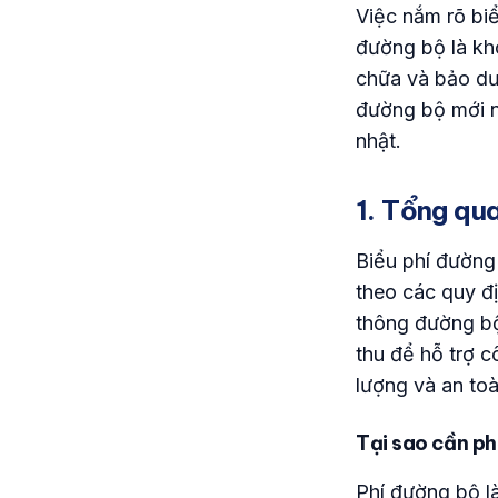
Việc nắm rõ biể
đường bộ là kh
chữa và bảo dưỡ
đường bộ mới nh
nhật.
1. Tổng qu
Biểu phí đường
theo các quy đ
thông đường bộ
thu để hỗ trợ 
lượng và an toà
Tại sao cần ph
Phí đường bộ l