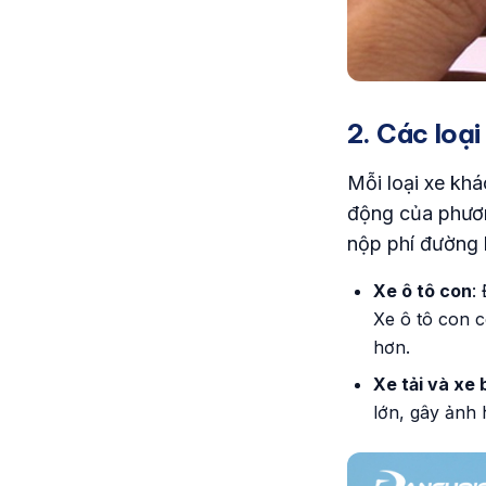
2. Các loạ
Mỗi loại xe kh
động của phương
nộp phí đường 
Xe ô tô con
:
Xe ô tô con c
hơn.
Xe tải và xe 
lớn, gây ảnh