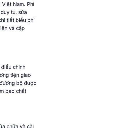
i Việt Nam. Phí
duy tu, sửa
i tiết biểu phí
diện và cập
 điều chỉnh
ơng tiện giao
í đường bộ được
ảm bảo chất
ửa chữa và cải