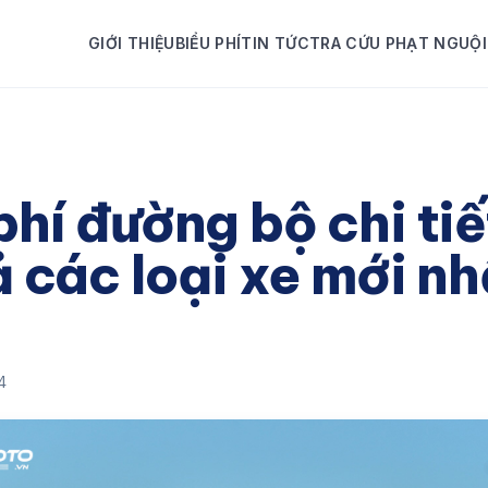
GIỚI THIỆU
BIỂU PHÍ
TIN TỨC
TRA CỨU PHẠT NGUỘI
phí đường bộ chi ti
ả các loại xe mới nh
4
4