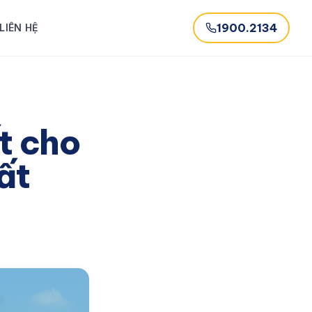
1900.2134
LIÊN HỆ
ết cho
ất