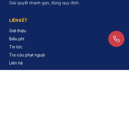
Giải quyết nhanh gọn, đúng quy định.
LIÊN KẾT
Giới thiệu
Biểu phí
Tin tức
Tra cứu phạt nguội
Liên hệ
LIÊN HỆ
1900.2134
contact@dichvudangkiem.vn
Hà Nội & các tỉnh lân cận